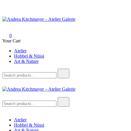
Skip
to
Andrea Kirchmayer – Atelier Galerie
Visionärin – Künstlerin – Kinderbuchautorin
content
0
Your Cart
Atelier
Hobbel & Nüssi
Art & Nature
Search
for:
Andrea Kirchmayer – Atelier Galerie
Visionärin – Künstlerin – Kinderbuchautorin
Search
for:
Atelier
Hobbel & Nüssi
Art & Nature