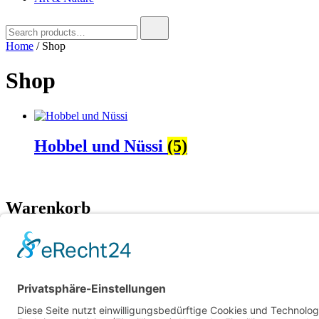
Search
for:
Home
/ Shop
Shop
Hobbel und Nüssi
(5)
Warenkorb
About
Kontakt
Impressum
Datenschutz
© 2025 Andrea Kirchmayer Studio